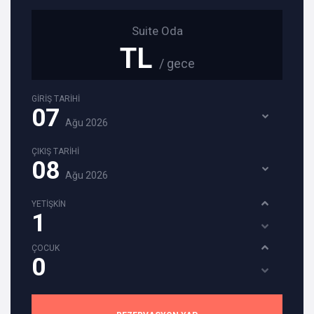
Suite Oda
TL
/ gece
GİRİŞ TARİHİ
07
Ağu
2026
ÇIKIŞ TARİHİ
08
Ağu
2026
YETİŞKİN
ÇOCUK