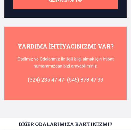
REZERVASYON YAP
YARDIMA IHTIYACINIZMI VAR?
Otelimiz ve Odalarımız ile ilgili bilgi almak için irtibat
numaramızdan bizi arayabilirsiniz.
(324) 235 47 47- (546) 878 47 33
DİĞER ODALARIMIZA BAKTINIZMI?